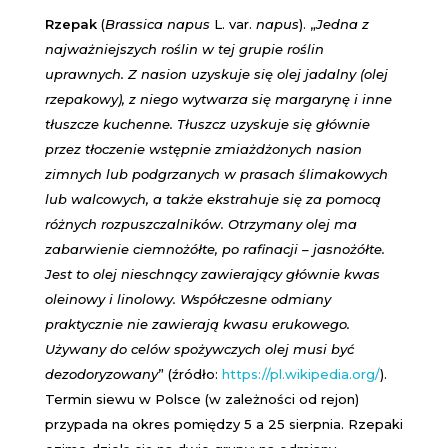
Rzepak
(
Brassica napus
L. var.
napus
). „
Jedna z
najważniejszych roślin w tej grupie roślin
uprawnych. Z nasion uzyskuje się olej jadalny (olej
rzepakowy), z niego wytwarza się margarynę i inne
tłuszcze kuchenne. Tłuszcz uzyskuje się głównie
przez tłoczenie wstępnie zmiażdżonych nasion
zimnych lub podgrzanych w prasach ślimakowych
lub walcowych, a także ekstrahuje się za pomocą
różnych rozpuszczalników. Otrzymany olej ma
zabarwienie ciemnożółte, po rafinacji – jasnożółte.
Jest to olej nieschnący zawierający głównie kwas
oleinowy i linolowy. Współczesne odmiany
praktycznie nie zawierają kwasu erukowego.
Używany do celów spożywczych olej musi być
dezodoryzowany
” (źródło:
https://pl.wikipedia.org/
).
Termin siewu w Polsce (w zależności od rejon)
przypada na okres pomiędzy 5 a 25 sierpnia. Rzepaki