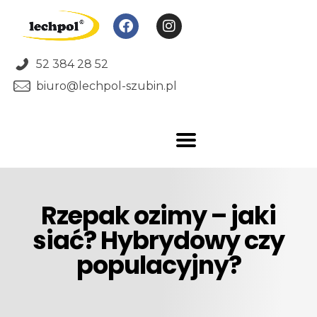
52 384 28 52
biuro@lechpol-szubin.pl
Rzepak ozimy – jaki
siać? Hybrydowy czy
populacyjny?