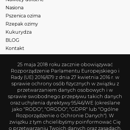
Nasiona
Pszenica ozima
Rzepak ozimy
Kukurydza
BLOG
Kontakt
Polityka prywatności
25 maja 2018 roku zacznie obowiązywać
Kontakt
Rozporządzenie Parlamentu Europejskiego i
Rady (UE) 2016/679 z dnia 27 kwietnia 2016 r. w
P.W. lechpol sp. z o.o.
sprawie ochrony osób fizycznych w związku z
ul. Jana Pawła II 36
przetwarzaniem danych osobowych i w
sprawie swobodnego przepływu takich danych
89-200 Szubin
oraz uchylenia dyrektywy 95/46/WE (określane
tel.
052 384 28 51
/
52
jako "RODO", "ORODO", "GDPR" lub "Ogólne
biuro@lechpol-szubin.pl
Rozporządzenie o Ochronie Danych"). W
związku z tym chcielibyśmy poinformować Cię
Bądź na bieżąco!
o przetwarzaniu Twoich danych oraz zasadach,