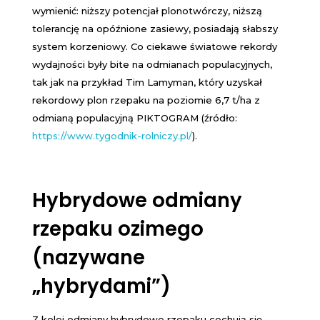
wymienić: niższy potencjał plonotwórczy, niższą
tolerancję na opóźnione zasiewy, posiadają słabszy
system korzeniowy. Co ciekawe światowe rekordy
wydajności były bite na odmianach populacyjnych,
tak jak na przykład Tim Lamyman, który uzyskał
rekordowy plon rzepaku na poziomie 6,7 t/ha z
odmianą populacyjną PIKTOGRAM (źródło:
https://www.tygodnik-rolniczy.pl/
).
Hybrydowe odmiany
rzepaku ozimego
(nazywane
„hybrydami”)
Z kolei odmiany hybrydowe rzepaku cechują się